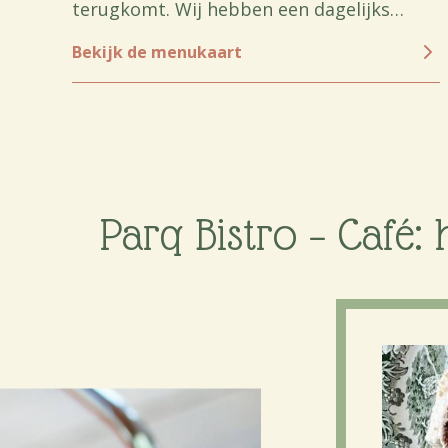
terugkomt. Wij hebben een dagelijks
varierend aanbod met altijd vegan opties!
Bekijk de menukaart
Parq Bistro – Café: