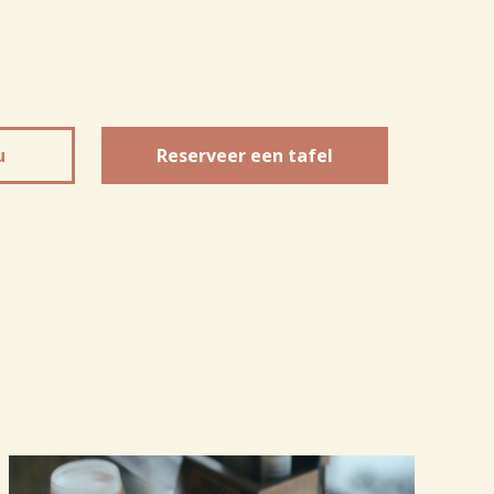
u
Reserveer een tafel