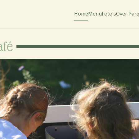
Home
Menu
Foto's
Over Par
afé